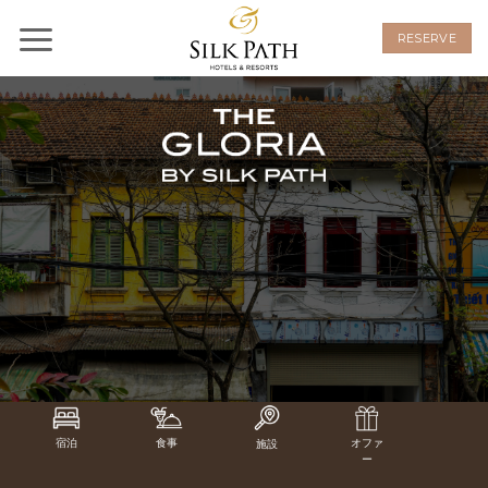
Skip
to
RESERVE
content
宿泊
食事
オファ
長期滞
施設
ー
在