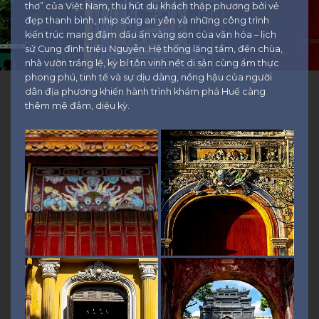
thơ” của Việt Nam, thu hút du khách thập phương bởi vẻ
đẹp thanh bình, nhịp sống an yên và những công trình
kiến trúc mang đậm dấu ấn vàng son của văn hóa – lịch
sử Cung đình triều Nguyễn. Hệ thống lăng tẩm, đền chùa,
nhà vườn tráng lệ, kỳ bí tôn vinh nét di sản cùng ẩm thực
phong phú, tinh tế và sự dịu dàng, nồng hậu của người
dân địa phương khiến hành trình khám phá Huế càng
thêm mê đắm, diệu kỳ.