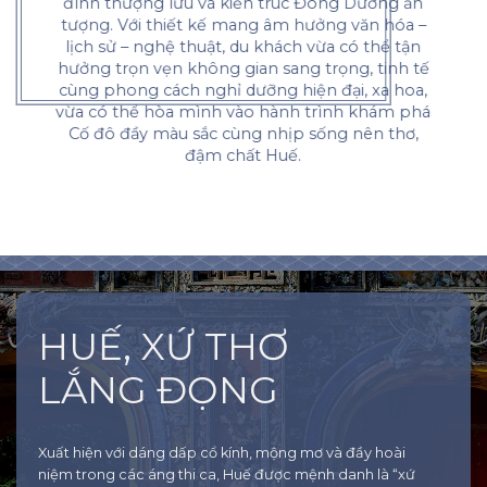
đình thượng lưu và kiến trúc Đông Dương ấn
tượng. Với thiết kế mang âm hưởng văn hóa –
lịch sử – nghệ thuật, du khách vừa có thể tận
hưởng trọn vẹn không gian sang trọng, tinh tế
cùng phong cách nghỉ dưỡng hiện đại, xa hoa,
vừa có thể hòa mình vào hành trình khám phá
Cố đô đầy màu sắc cùng nhịp sống nên thơ,
đậm chất Huế.
HUẾ, XỨ THƠ
LẮNG ĐỌNG
Xuất hiện với dáng dấp cổ kính, mộng mơ và đầy hoài
niệm trong các áng thi ca, Huế được mệnh danh là “xứ