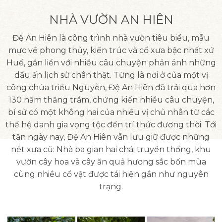
NHÀ VƯỜN AN HIÊN
Đệ An Hiên là công trình nhà vườn tiêu biểu, mẫu
mực về phong thủy, kiến trúc và cổ xưa bậc nhất xứ
Huế, gắn liền với nhiều câu chuyện phản ánh những
dấu ấn lịch sử chân thật. Từng là nơi ở của một vị
công chúa triều Nguyễn, Đệ An Hiên đã trải qua hơn
130 năm thăng trầm, chứng kiến nhiều câu chuyện,
bí sử có một không hai của nhiều vị chủ nhân từ các
thế hệ danh gia vọng tộc đến trí thức đương thời. Tới
tận ngày nay, Đệ An Hiên vẫn lưu giữ được những
nét xưa cũ: Nhà ba gian hai chái truyền thống, khu
vườn cây hoa và cây ăn quả hương sắc bốn mùa
cùng nhiều cổ vật được tái hiện gần như nguyên
trạng.