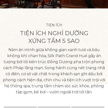
TIỆN ÍCH
TIỆN ÍCH NGHỈ DƯỠNG
XỨNG TẦM 5 SAO
Nằm ẩn mình giữa không gian xanh tươi và bầu
không khí chan hòa, Silk Path Grand Huế gây ấn
tượng bởi lối kiến trúc Đông Dương pha trộn phong
cách Pháp lãng mạn. Song hành cùng nét trang nhã
cổ điển, cơ sở vật chất trong khách sạn ghi dấu bởi
phong cách hiện đại, chỉn chu và tiện ích vượt trội với
hệ thống spa, trung tâm chăm sóc sức khỏe, phòng
tập gym, bể bơi – vườn ngoài trời tối tân.