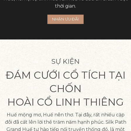
thời gian.
NHẬN ƯU ĐÃI
SỰ KIỆN
ĐÁM CƯỚI CỔ TÍCH TẠI
CHỐN
HOÀI CỔ LINH THIÊNG
Huế mộng mơ, Huế nên thơ. Tại đây, rất nhiều cặp
đôi đã cất lên lời thề trăm năm hạnh phúc. Silk Path
Grand Huế tự hào tiếp nối truyền thống đó, là một