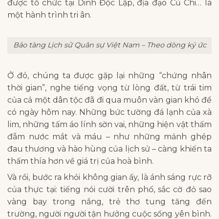
được tổ chức tại Dinh Độc Lập, địa đạo Củ Chi… là
một hành trình tri ân.
Bảo tàng Lịch sử Quân sự Việt Nam – Theo dòng ký ức
Ở đó, chúng ta được gặp lại những “chứng nhân
thời gian”, nghe tiếng vọng từ lòng đất, từ trái tim
của cả một dân tộc đã đi qua muôn vàn gian khó để
có ngày hôm nay. Những bức tường đá lạnh của xà
lim, những tấm áo lính sờn vai, những hiện vật thấm
đẫm nước mắt và máu – như những mảnh ghép
đau thương và hào hùng của lịch sử – càng khiến ta
thấm thía hơn về giá trị của hoà bình.
Và rồi, bước ra khỏi không gian ấy, là ánh sáng rực rỡ
của thực tại: tiếng nói cười trên phố, sắc cờ đỏ sao
vàng bay trong nắng, trẻ thơ tung tăng đến
trường, người người tận hưởng cuộc sống yên bình.