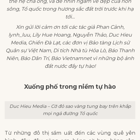
thế hệ cha ông, và để nhìn ngắm vẻ đẹp của non
sông, Tổ quốc trong hương sắc đất trời trước khi hạ
tới…
Xin gửi lời cảm ơn tới các tác giả Phan Cảnh,
lynh_luu, Lily Hue Hoang, Nguyễn Thảo, Duc Hieu
Media, Ghiền Đà Lạt, các đơn vị Bảo tàng Lịch sử
Quân sự Việt Nam, Di tích Nhà tù Hỏa Lò, Báo Thanh
Niên, Báo Dân Trí, Báo Vietnamnet vì những bộ ảnh
đất nước đầy tự hào!
Xuống phố trong niềm tự hào
Duc Hieu Media – Cờ đỏ sao vàng tung bay trên khắp
mọi ngả đường Tổ quốc
Từ những đô thị sầm uất đến các vùng quê yên