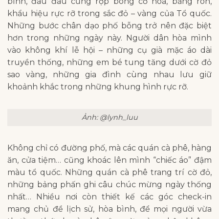
bình, đâu đâu cũng rợp bóng cờ hoa, băng rôn,
khẩu hiệu rực rỡ trong sắc đỏ – vàng của Tổ quốc.
Những bước chân dạo phố bỗng trở nên đặc biệt
hơn trong những ngày này. Người dân hòa mình
vào không khí lễ hội – những cụ già mặc áo dài
truyền thống, những em bé tung tăng dưới cờ đỏ
sao vàng, những gia đình cùng nhau lưu giữ
khoảnh khắc trong những khung hình rực rỡ.
Ảnh: @lynh_luu
Không chỉ có đường phố, mà các quán cà phê, hàng
ăn, cửa tiệm… cũng khoác lên mình “chiếc áo” đậm
màu tổ quốc. Những quán cà phê trang trí cờ đỏ,
những bảng phấn ghi câu chúc mừng ngày thống
nhất… Nhiều nơi còn thiết kế các góc check-in
mang chủ đề lịch sử, hòa bình, để mọi người vừa