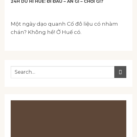
24H DU HÍ HUẾ: ĐI ĐÂU – ĂN GÌ – CHƠI GÌ?
Một ngày dạo quanh Cố đô liệu có nhàm
chán? Không hề! Ở Huế có.