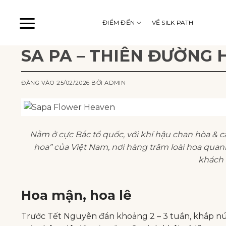
Bỏ
qua
ĐIỂM ĐẾN
VỀ SILK PATH
nội
dung
SA PA – THIÊN ĐƯỜNG
ĐĂNG VÀO
25/02/2026
BỞI
ADMIN
Nằm ở cực Bắc tổ quốc, với khí hậu chan hòa &
hoa” của Việt Nam, nơi hàng trăm loài hoa quan
khách 
Hoa mận, hoa lê
Trước Tết Nguyên đán khoảng 2 – 3 tuần, khắp n