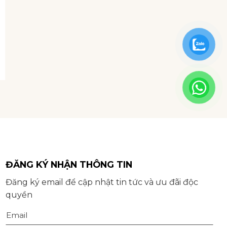
SAPA, MÙA LÚA CHÍN
Nếu như mùa nước đổ Sapa
mang vẻ đẹp căng tràn, đầy
sức sống thì.
ĐĂNG KÝ NHẬN THÔNG TIN
Đăng ký email để cập nhật tin tức và ưu đãi độc
quyền