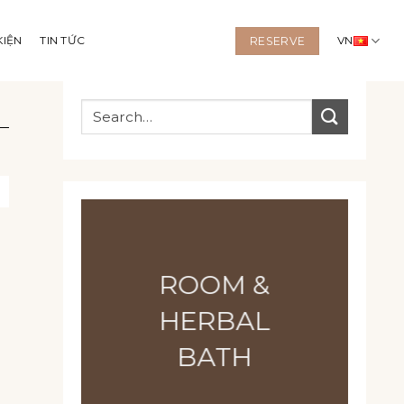
KIỆN
TIN TỨC
VN
RESERVE
ROOM &
HERBAL
BATH