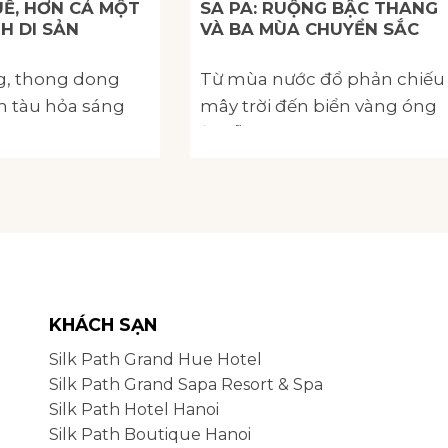
UẾ, HƠN CẢ MỘT
SA PA: RUỘNG BẬC THANG
H DI SẢN
VÀ BA MÙA CHUYỂN SẮC
, thong dong
Từ mùa nước đổ phản chiếu
n tàu hỏa sáng
mây trời đến biển vàng óng
gười chúng tôi
ả mỗi độ.
KHÁCH SẠN
Silk Path Grand Hue Hotel
Silk Path Grand Sapa Resort & Spa
Silk Path Hotel Hanoi
Silk Path Boutique Hanoi