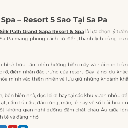
 Spa – Resort 5 Sao Tại Sa Pa
Silk Path Grand Sapa Resort & Spa
là lựa chọn lý tưở
i Sa Pa mang phong cách cổ điển, thanh lịch cùng cu
 chỉ sở hữu tầm nhìn hướng biển mây và núi non trù
 rỡ, điểm nhấn đặc trưng của resort. Đây là nơi du khá
 hòa mình vào thiên nhiên và lưu giữ những khoảnh kh
 bên hiên nhà, dọc lối đi hay tại các khu vườn nhỏ… đ
, cẩm tú cầu, đào rừng, mận, lê hay vô số loài hoa q
ột không gian nghỉ dưỡng đậm chất châu Âu giữa lò
h tế và đáng nhớ.