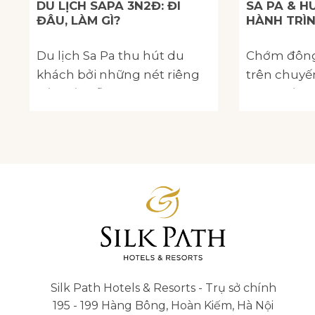
DU LỊCH SAPA 3N2Đ: ĐI
SA PA & H
ĐÂU, LÀM GÌ?
HÀNH TRÌN
Du lịch Sa Pa thu hút du
Chớm đông
khách bởi những nét riêng
trên chuyế
đầy hấp dẫn:.
sớm, bốn n
băng.
Silk Path Hotels & Resorts - Trụ sở chính
195 - 199 Hàng Bông, Hoàn Kiếm, Hà Nội