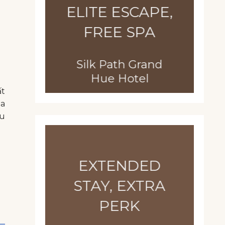
ELITE ESCAPE,
FREE SPA
Silk Path Grand
Hue Hotel
ất
oa
êu
EXTENDED
STAY, EXTRA
PERK