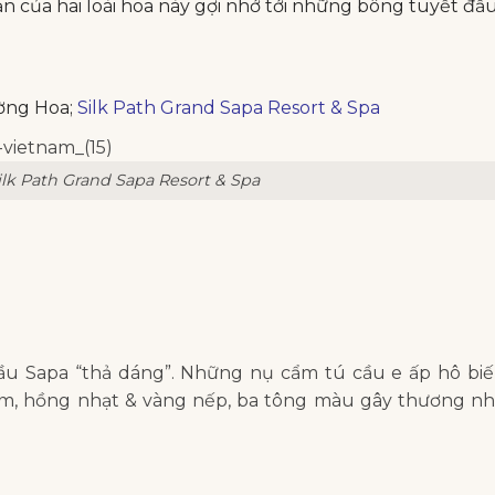
ạn của hai loài hoa này gợi nhớ tới những bông tuyết đầ
ờng Hoa;
Silk Path Grand Sapa Resort & Spa
lk Path Grand Sapa Resort & Spa
cầu Sapa “thả dáng”. Những nụ cẩm tú cầu e ấp hô bi
ím, hồng nhạt & vàng nếp, ba tông màu gây thương n