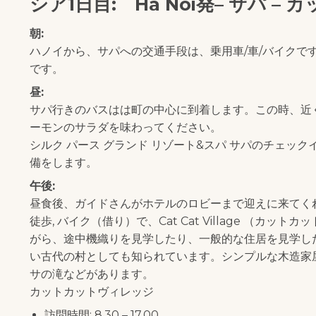
シア1日目: Ha Noi発– サパ 
朝:
ハノイから、サパへの交通手段は、乗用車/車/バイクです。
です。
昼:
サパ行きのバスはは町の中心に到着します。この時、近
ーモンのサラダを味わってください。
シルク パース グランド リゾート&スパ サパのチェ
備をします。
午後:
昼食後、ガイドさんがホテルのロビーまで迎えに来てく
徒歩, バイク（借り）で、Cat Cat Village （
がら、途中機織りを見学したり、一般的な住居を見学し
い古代の村としても知られています。シンプルな木造家
サの滝などがあります。
カットカットヴィレッジ
訪問時間: 8.30 – 17.00