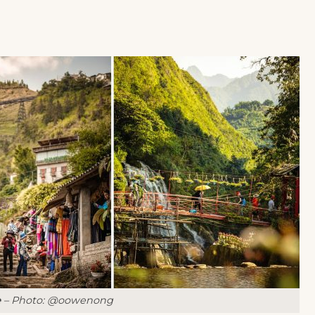
e
– Photo: @oowenong