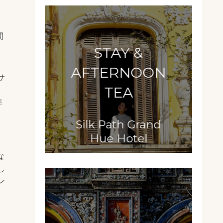
間
STAY &
AFTERNOON
サ
TEA
準
Silk Path Grand
Hue Hotel
な
し
ン