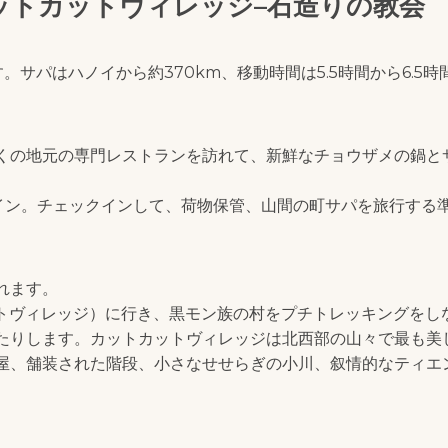
– カットカットヴィレッジ–石造りの教会
サパはハノイから約370km、移動時間は5.5時間から6.5時
くの地元の専門レストランを訪れて、新鮮なチョウザメの鍋と
ックイン。チェックインして、荷物保管、山間の町サパを旅行する
れます。
カットカットヴィレッジ）に行き、黒モン族の村をプチトレッキングをし
たりします。カットカットヴィレッジは北西部の山々で最も美
屋、舗装された階段、小さなせせらぎの小川、叙情的なティエ