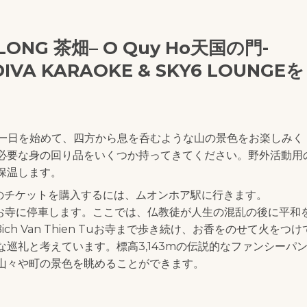
ONG 茶畑– O Quy Ho天国の門-
 KARAOKE & SKY6 LOUNGEを
い一日を始めて、四方から息を呑むような山の景色をお楽しみく
必要な身の回り品をいくつか持ってきてください。野外活動用
保温します。
のチケットを購入するには、ムオンホア駅に行きます。
en Tuお寺に停車します。ここでは、仏教徒が人生の混乱の後に平和
とBich Van Thien Tuお寺まで歩き続け、お香をのせて火をつけ
巡礼と考えています。標高3,143mの伝説的なファンシーパ
山々や町の景色を眺めることができます。