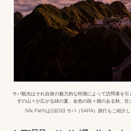
サパ観光はそれ自身の魅力的な特徴によって訪問者を引
ずの山々が広がる緑の夏、金色の段々畑のある秋、壮
Silk Pathは2泊3日 サパ（SAPA）旅行も