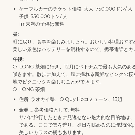
ケーブルカーのチケット価格: 大人: 750,000ドン/ 人
子供: 550,000ドン/ 人
1m未満の子供は無料
昼:
町に戻り、食事を楽しみましょう。おいしい料理おすすめ
美しい景色はバッテリーを消耗するので、携帯電話とカ
午後:
O LONG 茶畑に行き、12月にベトナムで最も人気の
咲きます。散歩に加えて、風に揺れる新鮮なピンクの桜
地でピクニックを楽しむことができます。
O LONG 茶畑
住所: ラオカイ県、O Quy Hoコミューン、13組
金券 … 参考価格として: 無料
サパに旅行したときに見逃せない魅力的な目的地は、O
である、ここで雲を狩り、夕日を眺めるのに理想的な
美しいガラスの橋もあります。