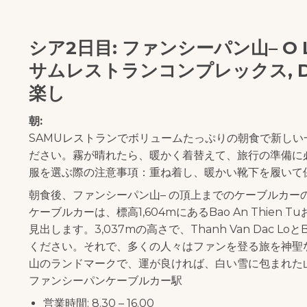
シア2日目: ファンシーパン山– O L
サムレストランコンプレックス, DIVA
楽し
朝:
SAMUレストランでボリュームたっぷりの朝食で新し
ださい。霧が晴れたら、暖かく着替えて、旅行の準備に
服を選ぶ際の注意事項：重ね着し、暖かい靴下を履いて
朝食後、ファンシーパン山– の頂上までのケーブルカー
ケーブルカーは、標高1,604mにあるBao An Thi
見出します。3,037mの高さで、Thanh Van Dac Lo
ください。それで、多くの人々はファンを登る旅を神聖な
山のランドマークで、運が良ければ、白い雪に包まれた
ファンシーパンケーブルカー駅
営業時間: 8.30 – 16.00