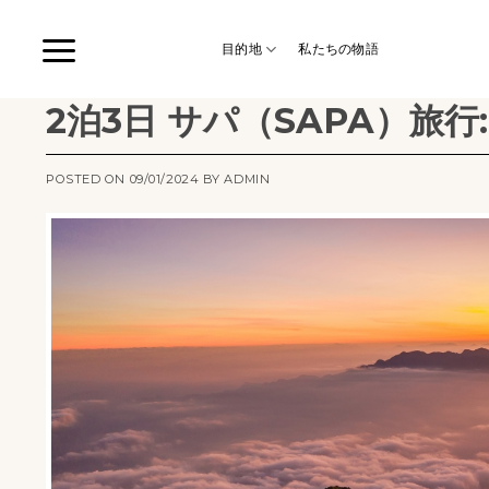
Skip
to
目的地
私たちの物語
content
2泊3日 サパ（SAPA）旅
POSTED ON
09/01/2024
BY
ADMIN