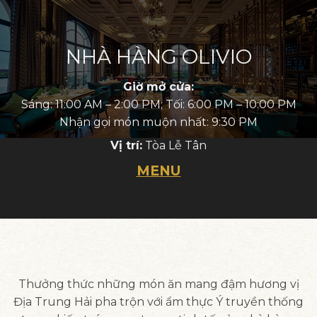
NHÀ HÀNG OLIVIO
Giờ mở cửa:
Sáng: 11:00 AM – 2:00 PM; Tối: 6:00 PM – 10:00 PM
Nhận gọi món muộn nhất: 9:30 PM
Vị trí:
Tòa Lễ Tân
MENU
Thưởng thức những món ăn mang đậm hương vị
Địa Trung Hải pha trộn với ẩm thực Ý truyền thống