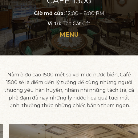
CAFÉ 1500
Giờ mở cửa:
12:00 – 8:00 PM
Vị trí:
Tòa Cát Cát
MENU
Nằm ở độ cao 1500 mét so với mực nước biển, Café
1500 sẽ là điểm đến lý tưởng để cùng những người
thương yêu hàn huyên, nhâm nhi những tách trà, cà
phê đậm đà hay những ly nước hoa quả tươi mát
lạnh, thưởng thức những chiếc bánh thơm ngon.