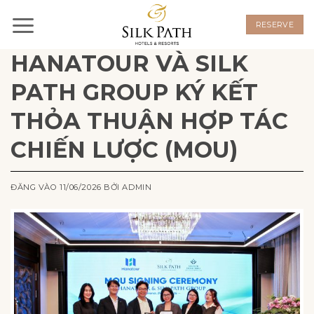
Bỏ
qua
RESERVE
nội
HANATOUR VÀ SILK
dung
PATH GROUP KÝ KẾT
THỎA THUẬN HỢP TÁC
CHIẾN LƯỢC (MOU)
ĐĂNG VÀO
11/06/2026
BỞI
ADMIN