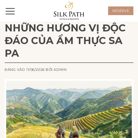
Bỏ
qua
RESERVE
nội
NHỮNG HƯƠNG VỊ ĐỘC
dung
ĐÁO CỦA ẨM THỰC SA
PA
ĐĂNG VÀO
11/06/2026
BỞI
ADMIN