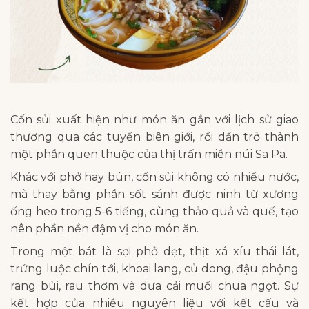
Cốn sủi xuất hiện như món ăn gắn với lịch sử giao
thương qua các tuyến biên giới, rồi dần trở thành
một phần quen thuộc của thị trấn miền núi Sa Pa.
Khác với phở hay bún, cốn sủi không có nhiều nước,
mà thay bằng phần sốt sánh được ninh từ xương
ống heo trong 5-6 tiếng, cùng thảo quả và quế, tạo
nên phần nền đậm vị cho món ăn.
Trong một bát là sợi phở dẹt, thịt xá xíu thái lát,
trứng luộc chín tới, khoai lang, củ dong, đậu phộng
rang bùi, rau thơm và dưa cải muối chua ngọt. Sự
kết hợp của nhiều nguyên liệu với kết cấu và