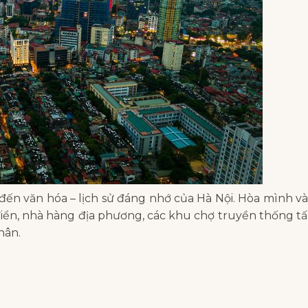
 đến văn hóa – lịch sử đáng nhớ của Hà Nội. Hòa mình v
iển, nhà hàng địa phương, các khu chợ truyền thống t
hân.