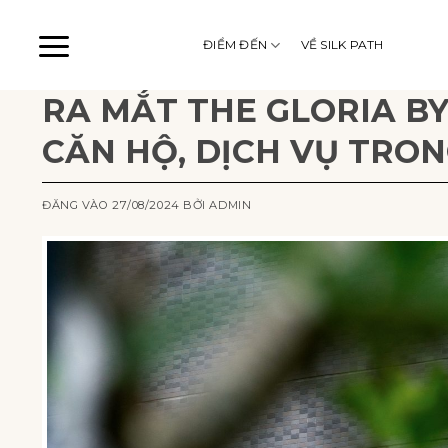
Bỏ
qua
ĐIỂM ĐẾN
VỀ SILK PATH
nội
dung
RA MẮT THE GLORIA BY
CĂN HỘ, DỊCH VỤ TRO
ĐĂNG VÀO
27/08/2024
BỞI
ADMIN