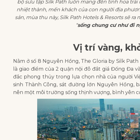
bộ sưu tập Silk Path luôn mang đến tinh hoa trả
nhiệt thành, mến khách của con người địa phương
sản, mùa thu này, Silk Path Hotels & Resorts sẽ ra
“
sống chung cư như đi n
Vị trí vàng, k
Nằm ở số 8 Nguyên Hồng, The Gloria by Silk Path 
là giao điểm của 2 quận nội đô đắt giá Đống Đa v
đắc phong thủy trong lựa chọn nhà của người Việt
sinh Thành Công, sát đường lớn Nguyên Hồng, ba
nên một môi trường sống thịnh vượng, bình yên c