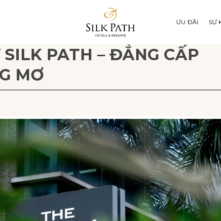
ƯU ĐÃI
SỰ 
 SILK PATH – ĐẲNG CẤP
NG MƠ