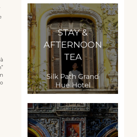
m
STAY &
AFTERNOON
TEA
và
n”
Silk Path Grand
ân
ạo
Hue Hotel