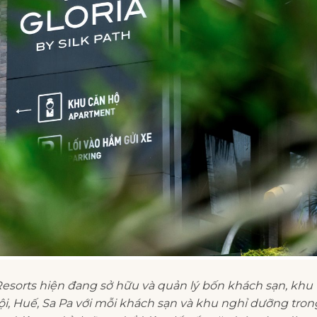
Resorts
hiện đang sở hữu và quản lý bốn khách sạn, khu
ội, Huế, Sa Pa với mỗi khách sạn và khu nghỉ dưỡng tron