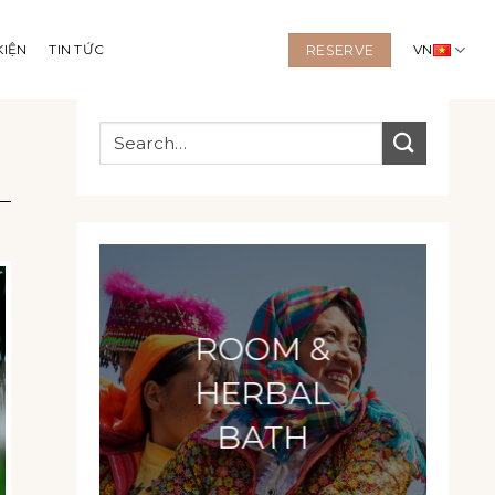
KIỆN
TIN TỨC
VN
RESERVE
ROOM &
HERBAL
BATH