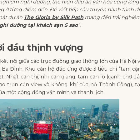
i nghiệm nghỉ dưỡng, thể hiện dấu ấn văn hóa cùng lòng
 ở từng điểm đến. Để viết tiếp câu truyện hành trình di
 mắt dự án
The Gloria by Silk Path
mang đến trải nghiệ
ghỉ dưỡng tại khách sạn 5 sao
”.
hởi đầu thịnh vượng
kết nối giữa các trục đường giao thông lớn của Hà Nội 
à Ba Đình. Khu căn hộ đáp ứng được 3 tiêu chí “tam cậ
: Nhất cận thị, nhị cận giang, tam cận lộ (cạnh chợ d
o trọn cận view và không khí của hồ Thành Công), t
ủa một cộng đồng văn minh và thanh lịch.